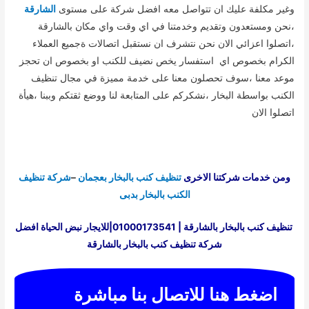
وغير مكلفة عليك ان تتواصل معه افضل شركة على مستوى
الشارقة
،نحن ومستعدون وتقديم وخدمتنا في اي وقت واي مكان بالشارقة
،اتصلوا اعزائي الان نحن نتشرف ان نستقبل اتصالات ةجميع العملاء
الكرام بخصوص اي استفسار يخص نضيف للكنب او بخصوص ان تحجز
موعد معنا ،سوف تحصلون معنا على خدمة مميزة في مجال تنظيف
الكنب بواسطة البخار ،نشكركم على المتابعة لنا ووضع ثقتكم وببنا ،هيأة
اتصلوا الان
ومن خدمات شركتنا الاخرى
تنظيف كنب بالبخار بعجمان
–
شركة تنظيف
الكنب بالبخار بدبى
تنظيف كنب بالبخار بالشارقة | 01000173541|للايجار نبض الحياة افضل
شركة تنظيف كنب بالبخار بالشارقة
اضغط هنا للاتصال بنا مباشرة