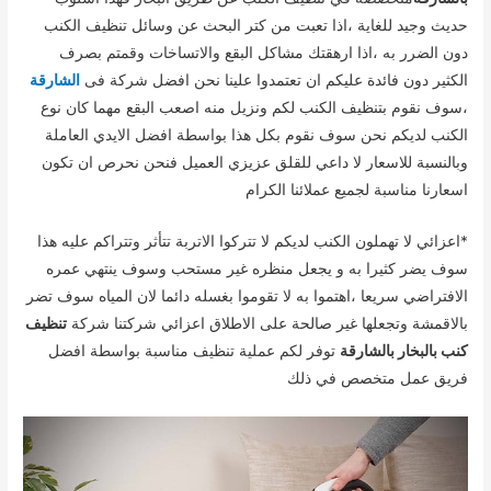
حديث وجيد للغاية ،اذا تعبت من كتر البحث عن وسائل تنظيف الكنب
دون الضرر به ،اذا ارهقتك مشاكل البقع والاتساخات وقمتم بصرف
الكثير دون فائدة عليكم ان تعتمدوا علينا نحن افضل شركة فى
الشارقة
،سوف نقوم بتنظيف الكنب لكم ونزيل منه اصعب البقع مهما كان نوع
الكنب لديكم نحن سوف نقوم بكل هذا بواسطة افضل الايدي العاملة
وبالنسبة للاسعار لا داعي للقلق عزيزي العميل فنحن نحرص ان تكون
اسعارنا مناسبة لجميع عملائنا الكرام
*اعزائي لا تهملون الكنب لديكم لا تتركوا الاتربة تتأثر وتتراكم عليه هذا
سوف يضر كثيرا به و يجعل منظره غير مستحب وسوف ينتهي عمره
الافتراضي سريعا ،اهتموا به لا تقوموا بغسله دائما لان المياه سوف تضر
بالاقمشة وتجعلها غير صالحة على الاطلاق اعزائي شركتنا شركة
تنظيف
كنب بالبخار بالشارقة
توفر لكم عملية تنظيف مناسبة بواسطة افضل
فريق عمل متخصص في ذلك