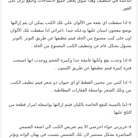
الناعمة في التنظيف وهذا سوق يجعل جميع الاتساخات والبقع تزال على
القور .
٤-اذا سقطت اي بقعة من الألوان علي تلك الكنب يمكن ان يتم إزالتها
بوضع معجون اسنان عليها ودعكه جيدا ،اعزائي اذا سقطت تلك الألوان
اون على كنب مصنوع من الجلد فيتم تنظيفها عن طريق التونر ،التونر
مسؤل بشكل عام عن وتنظيف الكنب المصنوع من الجلد .
٥-اذا وجدت بقع ولكنها غامقة جدا وكبيرة الحجم ووجدت انها اصبحت
فترة كبيرة فيتم تنظيفها عن طريق الليمون .
٦-اذا كنتي من محبين القطط او اي حيوان ذو شعر فيتم تنظيف الكنب
من وتلك الشعر بواسطة القفازات المطاطية .
٧-اما بالنسبة للبقع الخاصة باللبان فيتم ازالتها بواسطة امرار قطعة من
الثلج عليها .
٨-عزيزتي حواء احرصي الا يتم تعريض الكنب الي اشعة الشمس
المباشرة بشكل مستمر لان تلك الشمس يتسبب في بهتان الوانه وتؤثر