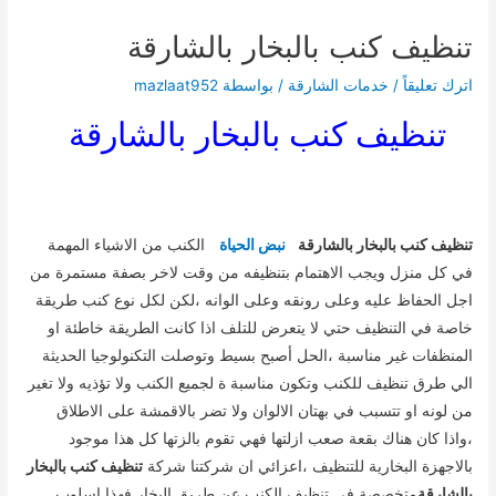
تنظيف كنب بالبخار بالشارقة
اترك تعليقاً
/
خدمات الشارقة
/ بواسطة
mazlaat952
تنظيف كنب بالبخار بالشارقة
تنظيف كنب بالبخار بالشارقة
نبض الحياة
الكنب من الاشياء المهمة
في كل منزل ويجب الاهتمام بتنظيفه من وقت لاخر بصفة مستمرة من
اجل الحفاظ عليه وعلى رونقه وعلى الوانه ،لكن لكل نوع كنب طريقة
خاصة في التنظيف حتي لا يتعرض للتلف اذا كانت الطريقة خاطئة او
المنظفات غير مناسبة ،الحل أصبح بسيط وتوصلت التكنولوجيا الحديثة
الي طرق تنظيف للكنب وتكون مناسبة ة لجميع الكنب ولا تؤذيه ولا تغير
من لونه او تتسبب في بهتان الالوان ولا تضر بالاقمشة على الاطلاق
،واذا كان هناك بقعة صعب ازلتها فهي تقوم بالزتها كل هذا موجود
بالاجهزة البخارية للتنظيف ،اعزائي ان شركتنا شركة
تنظيف كنب بالبخار
بالشارقة
متخصصة في تنظيف الكنب عن طريق البخار فهذا اسلوب