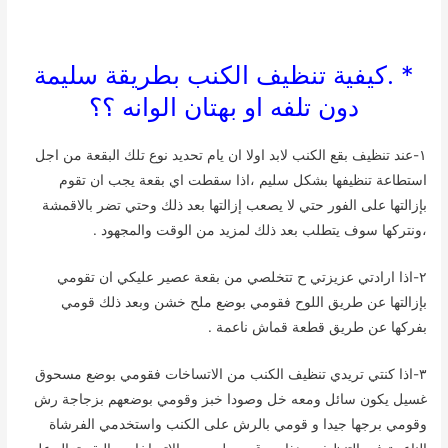
* .كيفية تنظيف الكنب بطريقة سليمة
دون تلفه او بهتان الوانه ؟؟
١-عند تنظيف بقع الكنب لابد اولا ان يام تحديد نوع تلك البقعة من اجل
استطاعة تنظيفها بشكل سليم ،اذا سقطت اي بقعة يجب ان تقوم
بإزالتها على الفور حتي لا يصعب إزالتها بعد ذلك وحتي تضر بالاقمشة
،ونتركها سوف يتطلب بعد ذلك لمزيد من الوقت والمجهود .
٢-اذا ارادتي عزيزتي ح تتخلصي من بقعة عصير عليكي ان تقومي
بإزالتها عن طريق اللوح فقومي بوضع ملح خشن وبعد ذلك قومي
بفركها عن طريق قطعة قماش ناعمة .
٣-اذا كنتي تريدي تنظيف الكنب من الاتساخات فقومي بوضع مسحوق
غسيل يكون سائل ومعه خل وصودا خبز وقومي بوضعهم بزجاجة رش
وقومي برجها جيدا و قومي بالرش على الكنب واستخدمي الفرشاة