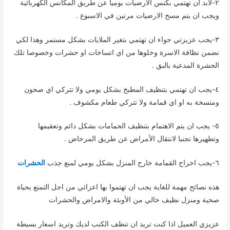
٢-لابد ان تهتمي بكنس الارضيات يوميا عن طريق المكانس الكهربائية
ويجب ان يتم مسح الارضيات مرتين في الاسبوع .
٣-يجب عزيزتي حواء ان تهتمي بتغير الملايات بشكل مستمر وهذا لكي
نضمن نظافة الاسرة وخلوها من اي اتساخات او حشرات وخصوصا تلك
الحشرة المدعية بالبق .
٤-يجب ان تهتمي بتنظيف المطبخ بشكل يومي ولا تتركي اي صحون
ومتسخة به او اي قمامة ولا تتركي طعام مكشوف .
٥- يجب ان يتم الاهتمام بتنظيف الحمامات بشكل دائم وتعقيمها
وتطهيرها تجنبا لانتقال الأمراض عن طريق المرحاض .
٦-يجب اخراج القمامة خارج المنزل بشكل يومي لمنع جذب
الحشرات
هذه نصائح مهمة للغاية يجب ان تهتموا بها اعزائي من اجل التمتع بحياة
صحية ومنزل نظيف خالي من الأوبئة والامراض والحشرات
عزيزي العميل اذا كنت تريد ان تنظف الكنب لديك وتريد اسعار بسيطة