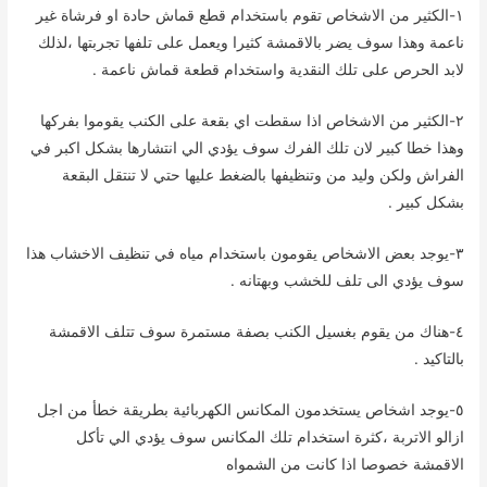
١-الكثير من الاشخاص تقوم باستخدام قطع قماش حادة او فرشاة غير
ناعمة وهذا سوف يضر بالاقمشة كثيرا ويعمل على تلفها تجربتها ،لذلك
لابد الحرص على تلك النقدية واستخدام قطعة قماش ناعمة .
٢-الكثير من الاشخاص اذا سقطت اي بقعة على الكنب يقوموا بفركها
وهذا خطا كبير لان تلك الفرك سوف يؤدي الي انتشارها بشكل اكبر في
الفراش ولكن وليد من وتنظيفها بالضغط عليها حتي لا تنتقل البقعة
بشكل كبير .
٣-يوجد بعض الاشخاص يقومون باستخدام مياه في تنظيف الاخشاب هذا
سوف يؤدي الى تلف للخشب وبهتانه .
٤-هناك من يقوم بغسيل الكنب بصفة مستمرة سوف تتلف الاقمشة
بالتاكيد .
٥-يوجد اشخاص يستخدمون المكانس الكهربائية بطريقة خطأ من اجل
ازالو الاتربة ،كثرة استخدام تلك المكانس سوف يؤدي الي تأكل
الاقمشة خصوصا اذا كانت من الشمواه