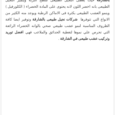
بالشارقة
حيث يغطى النجيل الطبيعى سطح التربة ويتميز النجيل
الطبيعى بانه اخضر اللون لانه يحتوى على المادة الخضراء ( الكلورفيل )
وينمو العشب الطبيعى بكثرة فى الاماكن الرطبة ويوجد منه الكثير من
الانواع التي تتوفرها
شركات نجيل طبيعى بالشارقة
وتوفير ايضا كافة
الظروف المناسبة لنمو عشب طبيعي صحي بالوانه الخضراء الرائعة
التي تحرص علي نموها لتغطية الحدائق والملاعب فهي
افضل
توريد
وتركيب عشب طبيعى في الشارقة
.