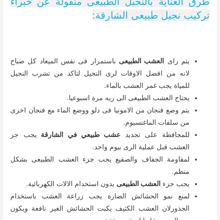
طرق العناية بالنجيل الطبيعى منقولة عن خبراء
تركيب نجيل طبيعى الشارقة:
يتم راى
العشب الطبيعى
باستمرار فى نفس الميعاد كل صباح
لانه من افضل الاوقات لرى النجيل لتاكد من تشرب النجيل
للمياة يجب غمر العشب بالماء.
يحتاج العشب الطبيعى الى ريه مرة اسبوعيا.
يتم وضع فنجان من الامونيا فى دلو ووضع الماء مع فنجان اخرى
من سلفات الماغنسيوم.
للمجافظة على تجديد
عشب طبيعي في الشارقة
يجب جز
العشب قبل عملية الرى بيوم واحد.
لمقاومة الجفاف والصقيع يجب جزء العشب الطبيعى بشكل
منظم.
يجب جزء
العشب الطبيعى
بدون استخدام الالات الكهربائية.
لمنع نمو الحشائش الضارة يجب زراعة العشب باستخدام
الجذورلان العشب الكثيف يكبت الحشائش الغير نافعة ويكون