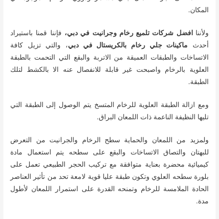
المكان.
ولأننا
افضل شركات تلميع رخام وجرانيت في دبي،
فإننا قمنا باستيراد
أحدث
ماكينات جلي رخام بالكريستال في دبي
، والتي تزيل كافة
الاتساخات والطبقات العميقة من الاتربة والبقع التي التحمت بالطبقة
العلوية بالرخام واصبحت غير قابلة للانفصال عنه الا بالكشط لتلك
الطبقة.
ومع ازالة الطبقة العلوية للرخام المتسخ يتم الوصول إلى الطبقة التي
تليها النظيفة الناعمة ذات اللمعان البراق.
ولمزيد من اللمعان والحماية سطح الرخام والجرانيت من التعرض
للبهتان والتصاق الاتساخات والبقع على سطحه يتم استعمال مادة
كيميائية محضرة بعناية متوافقة مع تركيب الحجر الطبيعي تعمل على
بلورة سطحه العلوي وتكون طبقة عليا قوية لامعة تحد من تأثير العناصر
الحادة الملامسة للرخام وتمنحه القدرة على استمرار اللمعان لأطول
مدة.