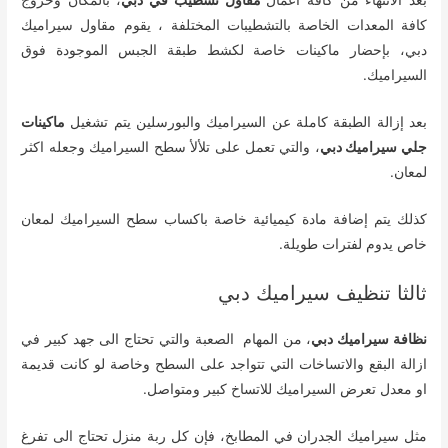
بعد الانتهاء من كافة أعمال
مقاول تشطيب في دبي
، بالمكان وخروج
كافة المعدات الخاصة بالتشطيبات المختلفة ، يقوم مقاول سيراميك
دبي، بإحضار ماكينات خاصة لكشط طبقة الجبس الموجودة فوق
السيراميك.
بعد إزالة الطبقة كاملة عن السيراميك والبورسلين يتم تشغيل
ماكينات
جلي سيراميك دبي
، والتي تعمل على تلألأ سطح السيراميك وجعله اكثر
لمعان.
كذلك يتم إضافة مادة كيميائية خاصة باكساب سطح السيراميك لمعان
خاص يدوم لفترات طويلة.
ثالثا تنظيف سيراميك دبي
نظافة سيراميك دبي
، من المهام الصعبة والتي تحتاج الى جهد كبير في
ازالة البقع والاتساخات التي تتواجد على السطح وخاصة لو كانت قديمة
او معدل تعرض السيراميك للاتساخ كبير ومتواصل.
مثل سيراميك الجدران في المطابخ، فإن كل ربة منزل تحتاج الى تفرغ