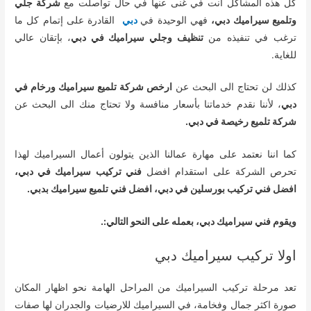
كل هذه المشاكل انت في غنى عنها في حال تواصلت مع
شركة جلي
وتلميع سيراميك دبي،
فهي الوحيدة في
دبي
القادرة على إتمام كل ما
ترغب في تنفيذه من
تنظيف وجلي سيراميك في دبي
، بإتقان عالي
للغاية.
كذلك لن تحتاج الى البحث عن
ارخص شركة تلميع سيراميك ورخام في
دبي
، لأننا نقدم خدماتنا بأسعار منافسة ولا تحتاج منك الى البحث عن
شركة تلميع رخيصة في دبي.
كما اننا نعتمد على مهارة عمالنا الذين يتولون أعمال السيراميك لهذا
تحرص الشركة على استقدام افضل
فني تركيب سيراميك في دبي،
افضل فني تركيب بورسلين في دبي، افضل فني تلميع سيراميك بدبي.
ويقوم فني سيراميك دبي، بعمله على النحو التالي:.
اولا تركيب سيراميك دبي
تعد مرحلة تركيب السيراميك من المراحل الهامة نحو اظهار المكان
صورة اكثر جمال وفخامة، في السيراميك للارضيات والجدران لها صفات