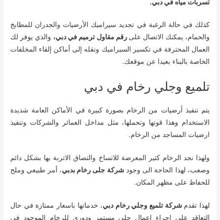
تسربات مياه في دبي.
كذلك في حالة الرغبة في تجديد سيراميك الأرضيات والجدران للمطابخ
والحمام، يمكنك الاتصال على
رقم مقاول ترميم في دبي،
والذي يوفر لك
العمال المحترفة في تكسير السيراميك ونقله إلى أماكن إلقاء المخلفات
الخاصة بالبناء بعيدا عن موقعك.
تلميع وجلي رخام في دبي
يتم تنفيذ أرضيات من الرخام بصورة كبيرة في الأماكن العامة شديدة
الاستخدام وهذا قوتها وتحملها، مثل مداخل العمائر والشركات وتنفيذ
ارضيات المساجد من الرخام.
ولهذا نجد الرخام كثير المعرضة للاتساخ والتصاق الاتربة بها بشكل دائم
وصعب، لهذا الحاجة الى وجود
شركة جلى رخام بدبي
، أمر طبيعي وملح
للحفاظ على مظهر المكان.
لهذا تقدم
شركة تلميع وجلي رخام دبي
، خدماتها باسعار ممتازة في حال
التعاقد على اجراء اعمال جلي مستمر ودوري للرخام الموجود في