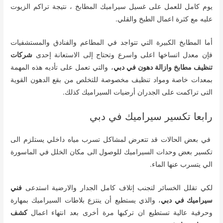
يوم كامل للعمل على غسيل سيراميك المطابخ ، نتيجة تراكم الزيوت
عليه مع كثرة اعمال الطبخ والقلي.
أما المطابخ الكبيرة التي تتواجد في المطاعم والفنادق والمستشفيات
فإن معدل اتساخها اعلى واسرع وتحتاج إلى الاستعانة إحدى
شركات
تنظيف مطابخ وازالة دهون في دبي
، والتي تعمل على تأديه هذه المهمة
بمعدات خاصة ومواد تنظيف مخصوصة للتخلص من بقع الدهون القوية
التى تراكمت على الجدران أرضيات السيراميك كذلك.
رابعا تكسير سيراميك في دبي
في بعض الحالات قد تتعرض لمشاكل تسرب مياه داخلي يستلزم الى
تكسير بعض وحدات السيراميك للوصول الى مكان الخلل في الماسورة
الي يتسرب عنها الماء.
لكي تقلل الخسائر لتجنب إتلاف كامل الجدار والارضية استدعى
فني
سيراميك في دبي
، والذي يستطيع أن ينتزع بلاطات السيراميك بمهارة
وحرفية عالية تستطيع ان تركبها مرة أخرى بعد انتهاء اعمال
كشف