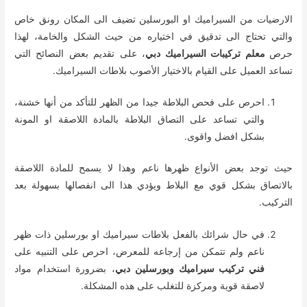
الارضيات من السيراميك او البورسلين تضيف الى المكان رونق خاص
والتي تحتاج الى تدقيق في اختياره من حيث الشكل والخامة، لهذا
حرص
معلم تركيبات السيراميك دبي
، على تقديم بعض النصائح التي
تساعد العميل على القيام بالاختيار الأصوب بلاطات السيراميك.
احرص على فحص البلاطة جيدا من الظهر للتأكد من أنها خشنة،
والتي تساعد على التصاق البلاطة بالمادة اللاصقة او المونة
بشكل افضل واقوى.
حيث توجد بعض الأنواع ظهرها ناعم وهذا لا يسمح للمادة اللاصقة
بالاتصاق بشكل قوي مع البلاط ويؤدي هذا الى انفصالها بسهولة بعد
التركيب.
في حال شرائك بالفعل بلاطات سيراميك او بورسلين ذات ظهر
ناعم ولم تتمكن من إرجاعه للمعرض، احرص على التنبيه على
فني تركيب سيراميك وبورسلين دبي
، بضرورة استخدام مواد
لاصقة قوية ومركزة للتغلب على هذه المشكلة.