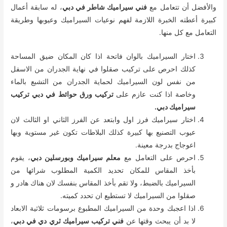
والأفضل أن تتعامل مع
فني سيراميك شاطر في دبي
، له سابقة أعمال
كبيرة أعطته الخبرة اللازمة لفهم نوعيات السيراميك وعيوبها وطريقة
التعامل مع كل منها.
اختار السيراميك بالوان فاتحة اذا كان المكان ضيق المساحة
كذلك احرص على تركيب صقلوا في نهاية الجدران من الاسفل
من نفس لون السيراميك لحماية الجدران من التشبع بالماء
وخاصة اذا كنت عازم على
تركيب ورق حوائط في دبي تركيب
سيراميك دبي.
اختار سيراميك فرز اول وابتعد عن الفرز الثاني او الثالث لان
عيوب التصنيع بها كبيرة كذلك البلاطات تكون غير مستوية وبها
اعوجاج بدرجة معينة.
احرص على التعامل مع
معلم سيراميك وبورسلين دبي
، يقوم
بأخذ المقاس للمكان تحديد الكمية المطلوب شرائها من
السيراميك بالضبط، ولا تقم بأخذ المقاس بنفسك لان هناك هادر و
صقلوا من السيراميك لا تستطيع ان تحدد كميته.
اذا اعجبك وحدة من السيراميك المطبوع برسومات ثلاثية الابعاد
لا بد أن يبحث وقتها عن
فني تركيب سيراميك ثري دي في دبي
،