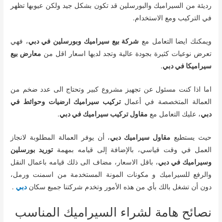
رديئة من السيراميك والبورسلين قد تكون بشكل جيد ولكن عيوبها تظهر
في التركيب ومع الاستخدام.
ويمكنك ايضا التعامل مع
شركة بيع سيراميك وبورسلين في دبي
، فهي
تعرض نوعيات كثيرة بجودة عالية وتجد لديها اسعار اقل من
معارض بيع
سيراميكا في دبي
.
اما اذا كنت مسئول عن تجهيز مشروع كبير وتحتاج الى عدد ضخم من
العمالة المتخصصة في أعمال
تركيب سيراميك ارضيات وحوائط في
دبي
، عليك التعامل مع
مقاول تركيب سيراميك في دبي
.
حيث يستطيع
مقاول سيراميك دبي
، أن يوفر العمالة المطلوبة لانجاز
العمل في وقت قياسي، بالإضافة إلى قيامه بمهمة
توريد بورسلين
وسيراميك في دبي
، باقل الاسعار، مضاف الى ذلك قيامه باعمال النقل
والرفع للسيراميك و مكونات المونة المستخدمة من اسمنت ورمل،
دون أن تشغل بالك بأي من هذه الأمور وتخدم شركتنا جميع سكان
دبي
.
نصائح هامة لشراء السيراميك المناسب