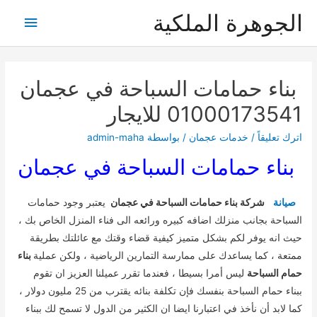
خطي
الجوهرة الملكية
القائمة
لى
لمحتوى
الرئيس
بناء حمامات السباحة في عجمان
01000173541 للايجار
اترك تعليقاً
/
خدمات عجمان
/ بواسطة
admin-maha
بناء حمامات السباحة في عجمان
صيانة
شركة بناء حمامات السباحة في عجمان
يعتبر وجود حمامات
السباحة بجانب منزلك اضافه كبيره ورائعه الى فناء المنزل الخاص بك ،
حيث انه يوفر لكم بشكل متميز كيفية قضاء وقتك مع عائلتك بطريقة
ممتعة ، كما يساعدك على ممارسة التمارين الرياضية ، ولكن عملية
بناء
حمام السباحة
ليس أمرا بسيطا ، فعندما تقرر عميلنا العزيز ان تقوم
ببناء حمام السباحة بنفسك فإن تكلفة بنائه يقترب من 25 مليون دولار ،
كما لابد أن نأخذ في اعتبارنا ايضا ان الكثير من الدول لا تسمح لك ببناء