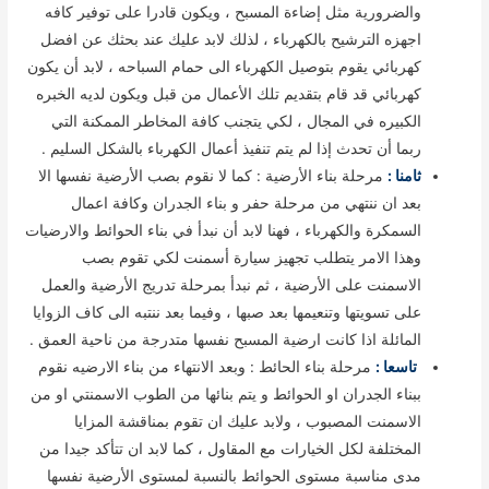
والضرورية مثل إضاءة المسبح ، ويكون قادرا على توفير كافه
اجهزه الترشيح بالكهرباء ، لذلك لابد عليك عند بحثك عن افضل
كهربائي يقوم بتوصيل الكهرباء الى حمام السباحه ، لابد أن يكون
كهربائي قد قام بتقديم تلك الأعمال من قبل ويكون لديه الخبره
الكبيره في المجال ، لكي يتجنب كافة المخاطر الممكنة التي
ربما أن تحدث إذا لم يتم تنفيذ أعمال الكهرباء بالشكل السليم .
ثامنا :
مرحلة بناء الأرضية : كما لا نقوم بصب الأرضية نفسها الا
بعد ان ننتهي من مرحلة حفر و بناء الجدران وكافة اعمال
السمكرة والكهرباء ، فهنا لابد أن نبدأ في بناء الحوائط والارضيات
وهذا الامر يتطلب تجهيز سيارة أسمنت لكي تقوم بصب
الاسمنت على الأرضية ، ثم نبدأ بمرحلة تدريج الأرضية والعمل
على تسويتها وتنعيمها بعد صبها ، وفيما بعد ننتبه الى كاف الزوايا
المائلة اذا كانت ارضية المسبح نفسها متدرجة من ناحية العمق .
تاسعا :
مرحلة بناء الحائط : وبعد الانتهاء من بناء الارضيه نقوم
ببناء الجدران او الحوائط و يتم بنائها من الطوب الاسمنتي او من
الاسمنت المصبوب ، ولابد عليك ان تقوم بمناقشة المزايا
المختلفة لكل الخيارات مع المقاول ، كما لابد ان تتأكد جيدا من
مدى مناسبة مستوى الحوائط بالنسبة لمستوى الأرضية نفسها