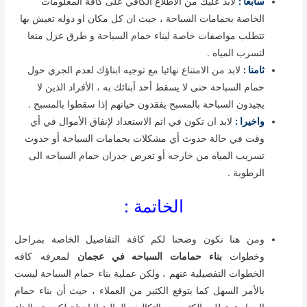
سابعا :
لابد عليك من الاطلاع الكافي على كافة المعلومات
الخاصة بحمامات السباحة ، حيث ان كل مكان او دوله تعيش بها
تتطلب مواصفات خاصة لبناء حمام السباحة و طرق عزل منعا
لتسرب المياه .
ثامنا :
لابد من الامتناع نهائيا مع توجيه ابناؤك لعدم الجري حول
حمام السباحة حتى لا يسقط أحد أبنائك به ، الأفراد الذين لا
يجيدون السباحة بالمسبح يفقدون حياتهم إذا سقطوا بالمسبح .
واخيرا :
لابد ان تكون في اتم الاستعداد لإنفاق الأموال في أي
وقت في حالة حدوث أي مشكلات بحمامات السباحة أو حدوث
تسريب المياه من خارجه أو تعرض جدران حمام السباحه الى
الرطوبة .
الخاتمة :
ومن هنا نكون وضحنا لكم كافة التفاصيل الخاصة بمراحل
وخطوات
بناء حمامات السباحه في عجمان
لمعرفه كافه
الخطوات التفصيلية عنهم ، ولكن عملية بناء حمام السباحة ليست
بالأمر السهل كما يتوقع الكثير من العملاء ، حيث أن بناء حمام