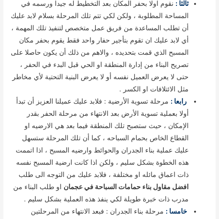
ثالثا :
نقوم اولا بحفر المكان بعد التخطيط له جيدا ورسمه في
المساحة المطلوبة ، ولكن لكي تتم تلك المرحلة بسلام لابد عليك
أن تطلب المساعدة من فريق عمل متخصص لتنفيذ تلك المهمة ،
أي لابد عليك ان تقوم بتأجير حفار واحد فقط يقوم بحفر مكان
المسبح الذي قمت بتحديده ، والاهم من ذلك أن يكون حاصلا على
تصريح البناء من إدارة المنطقة او الحي قبل البدء في الحفر ،
حتى لا يعرض العميل نفسه أو لا يعرض البنية التحتية لأي مخاطر
مثل الائتلافات او الكسر .
رابعا :
مرحلة تسوية الأرضية : فلابد عليك عميلنا العزيز أن تبدأ
أولا بعملية تسوية الأرض بعد الانتهاء من مرحلة الحفر بقدر
الإمكان ، حيث ستصبح تلك المنطقة فيما بعد هي الارضيه او
القطاع الخاص بحمام السباحه ، كما أن تلك المرحلة ستسهل
عليك عملية بناء الجدران والحوائط وارضيه المسبح ، اذا اتممت
هذه الخطوة بشكل سليم ، ولكن اذا كانت ارضية المسبح نفسه
ذات اعماق مائله او مختلفة ، فلابد عليك من التوجه الى طلب
افضل مقاول بناء حمامات السباحة في عجمان
او طلب البناء من
مدرب ذات خبرة طويلة لكي ينفذ هذه العملية بشكل سليم .
خامسا :
مرحلة بناء الجدران : فبعد الانتهاء من المرحلتين