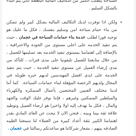
السباحة يتطلب الكثير من التكاليف المالية الباهظة لكي يتم البناء
بالشكل السليم .
ولكن اذا توفرت لديك التكاليف المالية بشكل كبير ولم تتمكن
من بناء حمام سباحة امن وسليم بنفسك ، فكل ما عليك هو
توجيه فورا لطلب
خدمة بناء حمامات السباحة في عجمان
، حيث
يتم تنفيذ الخدمه على اعلى مستوى من الجودة والاحترافية ،
بالإضافة إلى اهتمامنا بمستوى تنفيذ الخدمه بعد تسليمها للعميل ،
من خلال متابعتنا للعميل تليفونيا على مدى فترات ، للتأكد من
مدى إرضاء العميل عن مستوى تنفيذ الخدمة ، حيث يتم تنفيذ
الخدمة على ايدى افضل المهندسين لديهم خبره طويله في
المجال ولديهم الرخصة المؤهلة لبناء حمامات السباحة. كما أننا
لدينا مختلف الفنيين المختصين بأعمال السمكره والكهرباء
والمبلطين المتمكنين وغيرهم ، فإننا نوفر عليك الوقت والجهد
والمال ، فكل ما نهدف إليه اولا واخيرا هو ارضاء العميل وتوطيد
علاقة ثقة بيننا وبينه ، فنحن الان لا نبحث عن العائد المادي بقدر
اهتمامنا الكبير بثقة أعداد كبيرة من العملاء لنا سمعتنا الطيبه
الصادقه بينهم ، بشعار شركاتنا هو ساعدتكم رسالتنا في
عجمان .