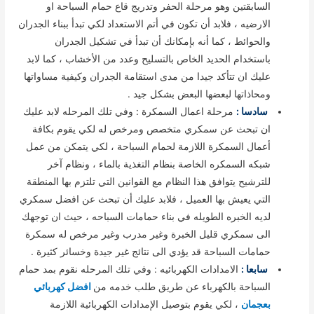
السابقتين وهو مرحلة الحفر وتدريج قاع حمام السباحة او
الارضيه ، فلابد أن تكون في أتم الاستعداد لكي تبدأ ببناء الجدران
والحوائط ، كما أنه بإمكانك أن تبدأ في تشكيل الجدران
باستخدام الحديد الخاص بالتسليح وعدد من الأخشاب ، كما لابد
عليك ان تتأكد جيدا من مدى استقامة الجدران وكيفية مساواتها
ومحاذاتها لبعضها البعض بشكل جيد .
سادسا :
مرحلة اعمال السمكرة : وفي تلك المرحله لابد عليك
ان تبحث عن سمكري متخصص ومرخص له لكي يقوم بكافة
أعمال السمكرة اللازمة لحمام السباحة ، لكي يتمكن من عمل
شبكه السمكره الخاصة بنظام التغذية بالماء ، ونظام آخر
للترشيح يتوافق هذا النظام مع القوانين التي تلتزم بها المنطقة
التي يعيش بها العميل ، فلابد عليك أن تبحث عن افضل سمكري
لديه الخبره الطويله في بناء حمامات السباحه ، حيث ان توجهك
الى سمكري قليل الخبرة وغير مدرب وغير مرخص له سمكرة
حمامات السباحة قد يؤدي الى نتائج غير جيدة وخسائر كثيرة .
سابعا :
الامدادات الكهربائيه : وفي تلك المرحله نقوم بمد حمام
السباحة بالكهرباء عن طريق طلب خدمه من
افضل كهربائي
بعجمان
، لكي يقوم بتوصيل الإمدادات الكهربائية اللازمة