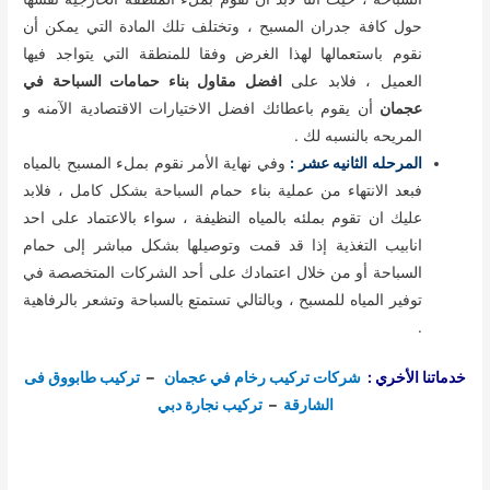
حول كافة جدران المسبح ، وتختلف تلك المادة التي يمكن أن
نقوم باستعمالها لهذا الغرض وفقا للمنطقة التي يتواجد فيها
العميل ، فلابد على
افضل مقاول بناء حمامات السباحة في
عجمان
أن يقوم باعطائك افضل الاختيارات الاقتصادية الآمنه و
المريحه بالنسبه لك .
المرحله الثانيه عشر :
وفي نهاية الأمر نقوم بملء المسبح بالمياه
فبعد الانتهاء من عملية بناء حمام السباحة بشكل كامل ، فلابد
عليك ان تقوم بملئه بالمياه النظيفة ، سواء بالاعتماد على احد
انابيب التغذية إذا قد قمت وتوصيلها بشكل مباشر إلى حمام
السباحة أو من خلال اعتمادك على أحد الشركات المتخصصة في
توفير المياه للمسبح ، وبالتالي تستمتع بالسباحة وتشعر بالرفاهية
.
خدماتنا الأخري :
شركات تركيب رخام في عجمان
–
تركيب طابووق فى
الشارقة
–
تركيب نجارة دبي