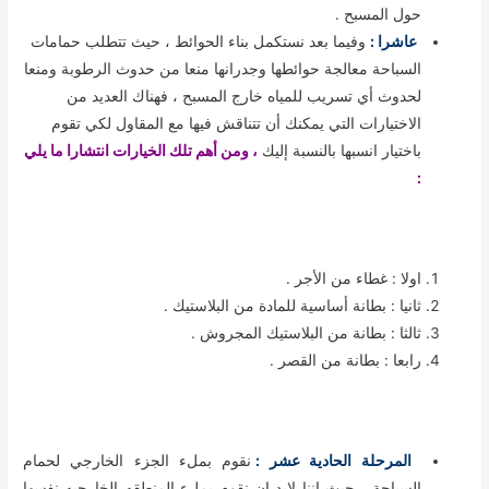
حول المسبح .
عاشرا :
وفيما بعد نستكمل بناء الحوائط ، حيث تتطلب حمامات
السباحة معالجة حوائطها وجدرانها منعا من حدوث الرطوبة ومنعا
لحدوث أي تسريب للمياه خارج المسبح ، فهناك العديد من
الاختيارات التي يمكنك أن تتناقش فيها مع المقاول لكي تقوم
باختيار انسبها بالنسبة إليك
، ومن أهم تلك الخيارات انتشارا ما يلي
:
اولا : غطاء من الأجر .
ثانيا : بطانة أساسية للمادة من البلاستيك .
ثالثا : بطانة من البلاستيك المجروش .
رابعا : بطانة من القصر .
المرحلة الحادية عشر :
نقوم بملء الجزء الخارجي لحمام
السباحة ، حيث اننا لابد ان نقوم بملء المنطقه الخارجيه نفسها