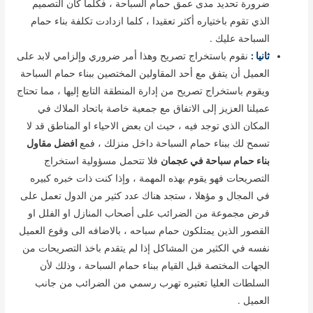
ضرورة تحديد مدى عمق حمام السباحة ، فكلما كان التصميم
الذي تقوم باختياره أكثر تعقيدا ، كلما ازدادت تكلفة بناء حمام
السباحة عليك .
ثانيا :
نقوم باستخراج تصريح وهذا أمر ضروري وإلزامي لابد على
العميل أن يتفق مع أحد المقاولين المختصين ببناء حمام السباحة
ويقوم باستخراج تصريح من إدارة المنطقة التابع إليها ، مما تحتاج
عميلنا العزيز إلى الاتفاق مع جمعية خاصة باتحاد الملاك في
المكان الذي توجد فيه ، حيث ان بعض الاحياء او المناطق قد لا
تسمح لك ببناء حمام السباحة داخل منزلك ، فمع
افضل مقاول
بناء حمام سباحة في عجمان
فلا تتحمل مسؤولية استخراج
التصريحات فهو يقوم بهذه المهمة ، وإذا كنت ذات خبره كبيره
في المجال و مؤهلا ، ستجد هناك عدد كثير من الدول تعمل على
فرض مجموعة من الضرائب على أصحاب المنازل او الفلل او
القصور الذين يمتلكون حمام سباحه ، بالاضافه الى وقوع العميل
نفسه في الكثير من المشاكل إذا لم يتقدم باخذ التصريحات من
الجهات المختصة قبل القيام ببناء حمام السباحة ، وذلك لأن
السلطات العليا تعتبره تهرب رسمي من الضرائب من جانب
العميل .