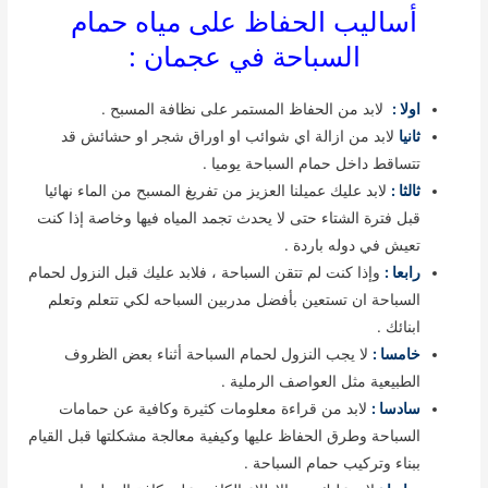
أساليب الحفاظ على مياه حمام
السباحة في عجمان :
اولا :
لابد من الحفاظ المستمر على نظافة المسبح .
ثانيا
لابد من ازالة اي شوائب او اوراق شجر او حشائش قد
تتساقط داخل حمام السباحة يوميا .
ثالثا :
لابد عليك عميلنا العزيز من تفريغ المسبح من الماء نهائيا
قبل فترة الشتاء حتى لا يحدث تجمد المياه فيها وخاصة إذا كنت
تعيش في دوله باردة .
رابعا :
وإذا كنت لم تتقن السباحة ، فلابد عليك قبل النزول لحمام
السباحة ان تستعين بأفضل مدربين السباحه لكي تتعلم وتعلم
ابنائك .
خامسا :
لا يجب النزول لحمام السباحة أثناء بعض الظروف
الطبيعية مثل العواصف الرملية .
سادسا :
لابد من قراءة معلومات كثيرة وكافية عن حمامات
السباحة وطرق الحفاظ عليها وكيفية معالجة مشكلتها قبل القيام
ببناء وتركيب حمام السباحة .