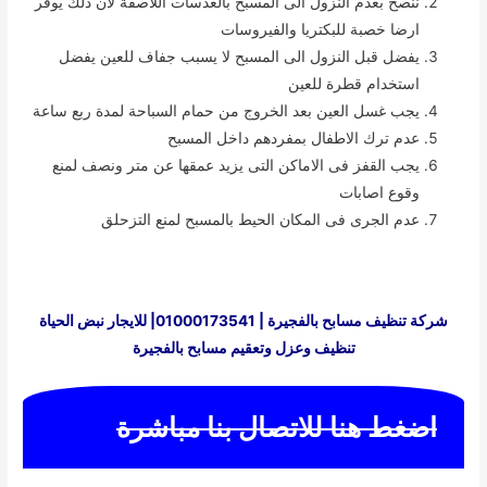
ننصح بعدم النزول الى المسبح بالعدسات اللاصقة لان ذلك يوفر
ارضا خصبة للبكتريا والفيروسات
يفضل قبل النزول الى المسبح لا يسبب جفاف للعين يفضل
استخدام قطرة للعين
يجب غسل العين بعد الخروج من حمام السباحة لمدة ربع ساعة
عدم ترك الاطفال بمفردهم داخل المسبح
يجب القفز فى الاماكن التى يزيد عمقها عن متر ونصف لمنع
وقوع اصابات
عدم الجرى فى المكان الحيط بالمسبح لمنع التزحلق
شركة تنظيف مسابح بالفجيرة | 01000173541| للايجار نبض الحياة
تنظيف وعزل وتعقيم مسابح بالفجيرة
اضغط هنا للاتصال بنا مباشرة