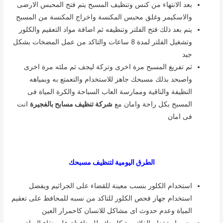
بعد الانتهاء من كنس وتنظيف المسبح يتم فتح المحبس الارضى
والاسكيمر وغلق محبس المكنسة واخراج المكنسة من المسبح
يتم بعد ذلك فتح الفلتر وتنظيفه ثم اضافة مواد التعقيم والكلور
وتشغيل الفلتر لمدة 8 ساعات والتاكد من عمل المضخات بشكل
جيد
ثم تفريغ المسبح مرة اخرى وتركة ليجف ثم ملئه مرة اخرى
واصبحد بذلك مسبحك جاهز للاستخدام والتعمتع به وبمياهه
النظيفة والناقية وممارسة العاب السباحة والكرة المياة فى
المسبح بكل راحة وامان مع
شركة تنظيف مسابح بالفجيرة
انت
فى امان
الطرق اليومية لتنظيف مسبحك
استخدام الكلور بنسب معينة للقضاء على الجراثيم ويفضل
استخدام جهاز فحص الكلور للتاكد من نسبه للمحافظ على تعقيم
المياة وعدم حدوث اى مشاكل للانسان كاحمرار العين
يجب استخدام الفلاتر بشكل دائم للمحافظة على نقاء المياة