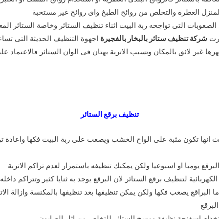
منزل العطرة والتخلص من روائح الطبخ واى روائح غير مستحبة
صعوبات التى تواجحه ربة البيت اثناء تنظيف الستائر وخاصة الستائر المعلقة
فرت
شركة تنظيف ستائر بالبخار بالفجيرة
اجهوة التنظيف الحديثة التى تسا
ا غير لائق بالمكان وتسبب الاتربة بهتان فى الوان الستائر فالاعتماد عل
تنظيف برقع الستائر
ث انها تكون مثبة على الواح الخشب ويصعب على ربة البيت فكها واعادة ت
رقع يوميا او اسبوعيا ولكن يمكنك تنظيفه باستمرار لعدم تراكم الاتربة
ربائية لتنظيف برقع الستائر لان البرقع يوجد به ثنايا كثير وتتراكم داخل
 البراقع يصعب فكها ولكن يمكن تنظيفها بعد تنظيفها بالمكنسة وازالة 
لبرقع
خدام اسفنجة نظيفة ومسح الستائر للتخلص من اثار الصابون