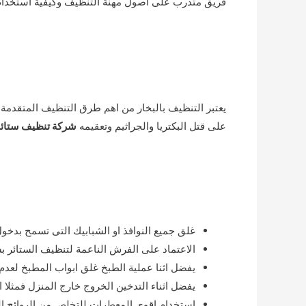
فريق متدرب على اصول مهنة التنظيف وكيفية استخدام م
يعتبر التنظيف بالبخار من اهم طرق التنظيف المتقدمة ح
على قتل البكتريا والجراثيم وتعقيمه
شركة تنظيف ستائر 
غلق جميع النوافذ او الشبابيك التى تسمح بدخول 
الاعتماد على الفرش الناعمة لتنظيف الستائر بش
يفضل اثنا عملية الطبخ غلق ابواب المطبخ لعدم 
يفضل اثناء التدخين الخروج خارج المنزل فمثلا ا
استخدام اقوى المعطرات للتخلص من الروائح العال