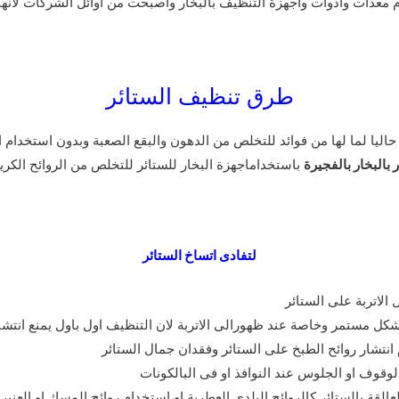
عدات وادوات واجهزة التنظيف بالبخار واصبحت من اوائل الشركات لانها ت
طرق تنظيف الستائر
اليا لما لها من فوائد للتخلص من الدهون والبقع الصعبة وبدون استخدام 
بالبخار بالفجيرة
باستخداماجهزة البخار للستائر للتخلص من الروائح الكري
لتفادى اتساخ الستائر
الاتربة على الستائر
كل مستمر وخاصة عند ظهورالى الاتربة لان التنظيف اول باول يمنع انتشار ا
انتشار روائح الطبخ على الستائر وفقدان جمال الستائر
لوقوف او الجلوس عند النوافذ او فى البالكونات
قة بالستائر كالروائح البلدى العطرية او استخدام روائح المسك او العنبر