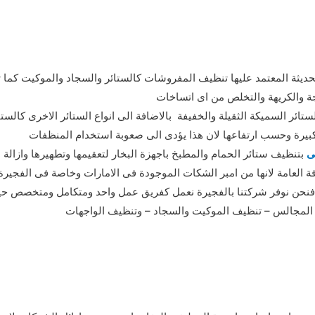
لحديثة المعتمد عليها تنظيف المفروشات كالستائر والسجاد والموكيت كما
جة والكريهة والتخلص من اى اتساخات
ستائر السميكة الثقيلة والخفيفة بالاضافة الى انواع الستائر الاخرى كالستا
كبيرة وحسب ارتفاعها لان هذا يؤدى الى صعوبة استخدام المنظفات
ى
بتنظيف ستائر الحمام والمطبخ باجهزة البخار لتعقيمها وتطهيرها وازالة
ة العامة لانها من امبر الشكات الموجودة فى الامارات وخاصة فى الفجيرة 
ودة فنحن نوفر شركتنا بالفجيرة نعمل كفريق عمل واحد ومتكامل ومتخصص ح
المجالس – تنظيف الموكيت والسجاد – وتنظيف الواجهات