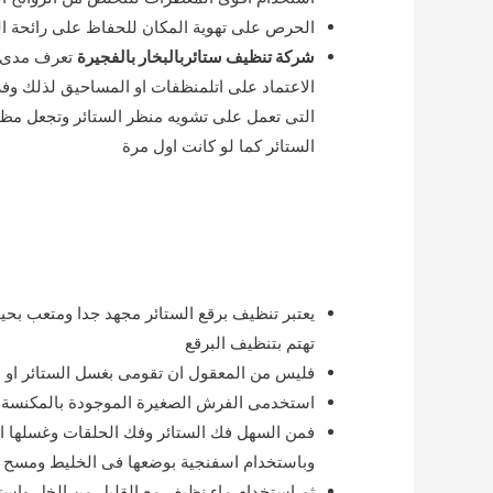
الحرص على تهوية المكان للحفاظ على رائحة ال
شركة تنظيف ستائربالبخار بالفجيرة
تعرف مدى ال
الاعتماد على اتلمنظفات او المساحيق لذلك و
التى تعمل على تشويه منظر الستائر وتجعل مظهره
الستائر كما لو كانت اول مرة
يعتبر تنظيف برقع الستائر مجهد جدا ومتعب بحي
تهتم بتنظيف البرقع
فليس من المعقول ان تقومى بغسل الستائر او الب
استخدمى الفرش الصغيرة الموجودة بالمكنسة الكه
فمن السهل فك الستائر وفك الحلقات وغسلها اما
وباستخدام اسفنجية بوضعها فى الخليط ومسح ا
ثم استخدام ماء نظيف مع القليل من الخل واست