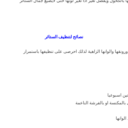
الكحول ويفضل تغير اذا تغير لونها حتى لايضيع جمال الستائر
نصائح لتنظيف الستائر
 ورونقها والوانها الزاهية لذلك احرصى على تنظيفها باستمرار
تين اسبوعيا
بالمكنسة او بالفرشة الناعمة
لوانها