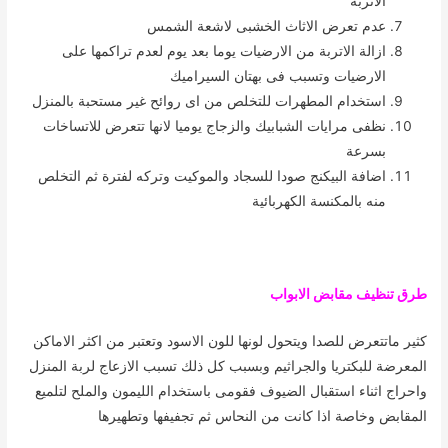
الاتربة
عدم تعرض الاثاث الخشبى لاشعة الشمس
ازالة الاتربة من الارضيات يوما بعد يوم لعدم تراكمها على
الارضيات وتسبب فى بهتان السيراميك
استخدام المطهرات للتخلص من اى روائح غير مستحبة بالمنزل
نظفى مرايات الشبابيك والزجاج يوميا لانها تتعرض للاتساخات
بسرعة
اضافة البيكنج صودا للسجاد والموكيت وتركه لفترة ثم التخلص
منه بالمكنسة الكهربائية
طرق تنظيف مقابض الابواب
كثير ماتتعرض للصدا ويتحول لونها للون الاسود وتعتبر من اكثر الاماكن
المعرضة للبكتريا والجراثيم وبسبب كل ذلك تسبب الازعاج لربة المنزل
واحراج اثناء استقبال الضيوف فقومى باستخدام الليمون والملح لتلميع
المقابض وخاصة اذا كانت من النحاس ثم تجفيفها وتطهيرها